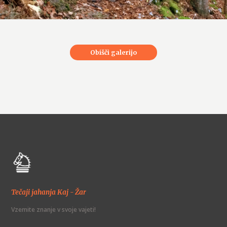
Obišči galerijo
Tečaji jahanja Kaj - Žar
Vzemite znanje v svoje vajeti!