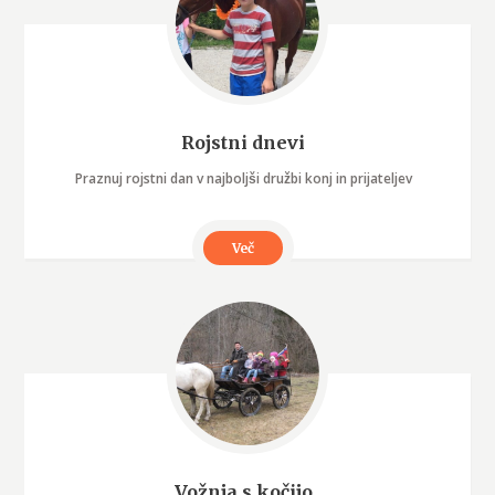
Rojstni dnevi
Praznuj rojstni dan v najboljši družbi konj in prijateljev
Več
Vožnja s kočijo