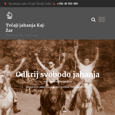
Spodnja Luša 19 (pri Škofji Loki)
+386 40 900 489
Tečaji jahanja Kaj-
Žar
Vzemite znanje v svoje vajeti
Odkrij svobodo jahanja
in se nauči veščin jahanja
S konjem se podaj v naravo skozi gozdove, travnike in reke