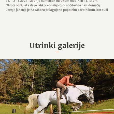
19. – 21.8.2024 Tabor je namenjen otrokom med 7. in 15. letom.
Otroci od 8. leta dalje lahko koristijo tudi nočitev na naši domačiji.
Učenje jahanja je na taboru prilagojeno popolnim začetnikom, kot tudi
Utrinki galerije