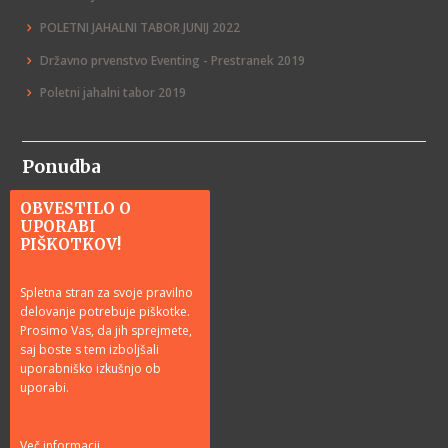
POLETNI JAHALNI TABOR JUNIJ 2022
Državno prvenstvo Eventing - Prestranek 2019
Poletni jahalni tabor 2019
Ponudba
OBVESTILO O
Jahanje
UPORABI
PIŠKOTKOV!
Tečaji jahanja
Tabori in delavnice
Spletna stran za svoje pravilno
delovanje potrebuje piškotke.
Rojstni dnevi
Prosimo Vas, da jih sprejmete,
Vožnja s kočijo
saj boste s tem izboljšali
uporabniško izkušnjo ob
Darilni boni
uporabi.
Rezervacije
Več informacij