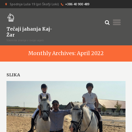
Spodnja Luša 19 (pri Škofji Loki)
+386 40 900 489
Tečaji jahanja Kaj-
Žar
Vzemite znanje v svoje vajeti
Monthly Archives: April 2022
SLIKA