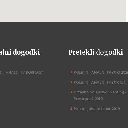
alni dogodki
Pretekli dogodki
NI JAHALNI TABORI 2024
POLETNI JAHALNI TABORI 202
POLETNI JAHALNI TABOR JUNIJ
Državno prvenstvo Eventing -
Prestranek 2019
Poletni jahalni tabor 2019