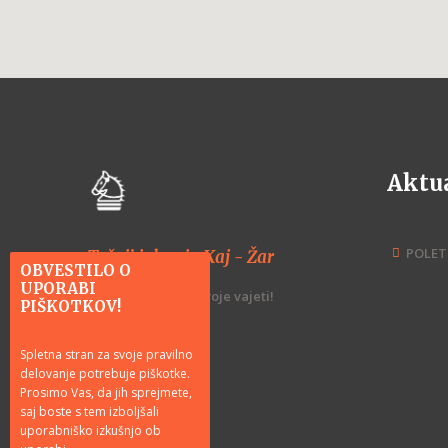
Aktu
POLET
Tečaji jahanja Kaj - Žar
OBVESTILO O
UPORABI
Vzemite znanje v svoje vajeti!
PIŠKOTKOV!
Spletna stran za svoje pravilno
delovanje potrebuje piškotke.
Prosimo Vas, da jih sprejmete,
saj boste s tem izboljšali
uporabniško izkušnjo ob