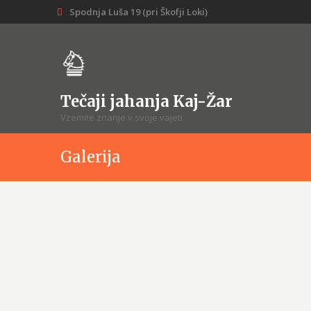
Spodnja Luša 19 (pri Škofji Loki)
Tečaji jahanja Kaj-Žar
Vzemite znanje v svoje vajeti
Galerija