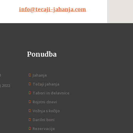
info@tecaji-jahanja.com
Ponudba
3
Jahanje
Tečaji jahanja
 2022
Tabori in delavnice
Rojstni dnevi
Vožnja s kočijo
Darilni boni
Rezervacije