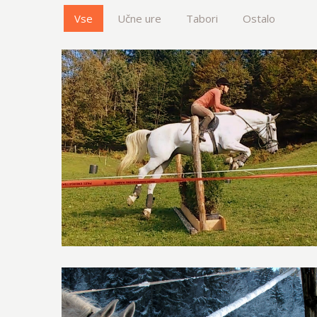
Vse
Učne ure
Tabori
Ostalo