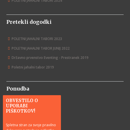
POLETNI JAHALNI TABORI 2024
Pretekli dogodki
POLETNI JAHALNI TABORI 2023
POLETNI JAHALNI TABOR JUNIJ 2022
Državno prvenstvo Eventing - Prestranek 2019
Poletni jahalni tabor 2019
Ponudba
OBVESTILO O
UPORABI
Jahanje
PIŠKOTKOV!
Tečaji jahanja
Tabori in delavnice
Spletna stran za svoje pravilno