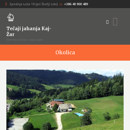
Spodnja Luša 19 (pri Škofji Loki)
+386 40 900 489
Tečaji jahanja Kaj-
Žar
Vzemite znanje v svoje vajeti
Okolica