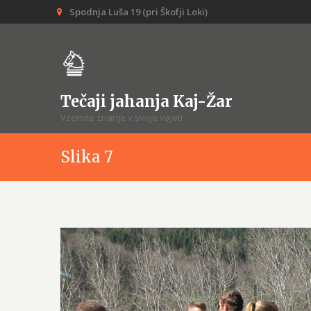
Spodnja Luša 19 (pri Škofji Loki)
Tečaji jahanja Kaj-Žar
Vzemite znanje v svoje vajeti
Slika 7