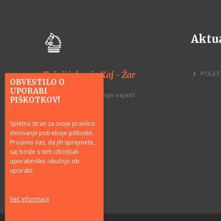
Aktu
POLET
Tečaji jahanja Kaj - Žar
OBVESTILO O
UPORABI
Vzemite znanje v svoje vajeti!
PIŠKOTKOV!
Spletna stran za svoje pravilno
delovanje potrebuje piškotke.
Prosimo Vas, da jih sprejmete,
saj boste s tem izboljšali
uporabniško izkušnjo ob
uporabi.
Več informacij