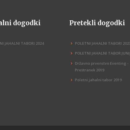
alni dogodki
Pretekli dogodki
NI JAHALNI TABORI 2024
POLETNI JAHALNI TABORI 202
POLETNI JAHALNI TABOR JUNIJ
Državno prvenstvo Eventing -
Prestranek 2019
Poletni jahalni tabor 2019