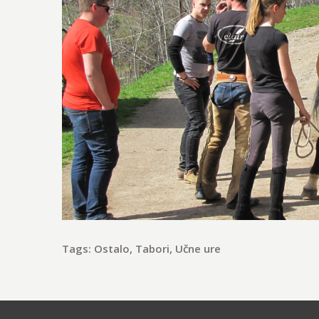
Tags:
Ostalo
,
Tabori
,
Učne ure