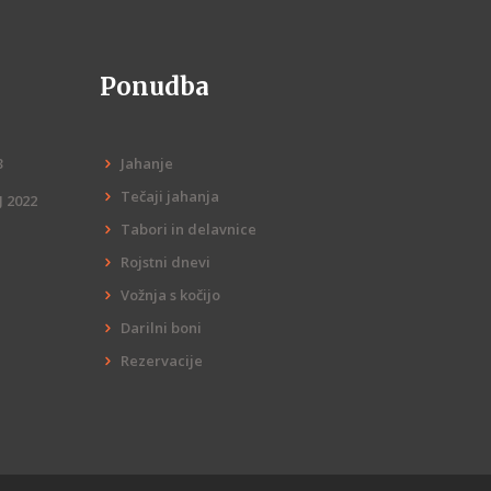
Ponudba
3
Jahanje
Tečaji jahanja
 2022
Tabori in delavnice
Rojstni dnevi
Vožnja s kočijo
Darilni boni
Rezervacije