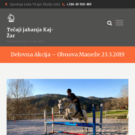
Spodnja Luša 19 (pri Škofji Loki)
+386 40 900 489
Tečaji jahanja Kaj-
Žar
Vzemite znanje v svoje vajeti
Delovna Akcija – Obnova Maneže 23.3.2019