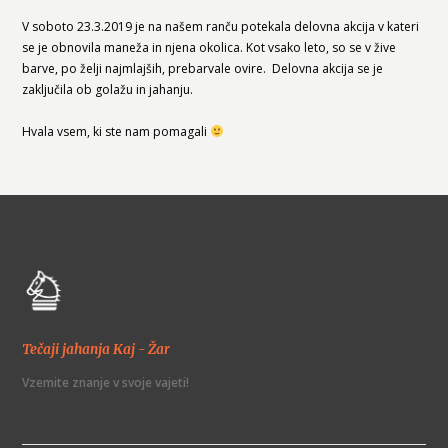
V soboto 23.3.2019 je na našem ranču potekala delovna akcija v kateri
se je obnovila maneža in njena okolica. Kot vsako leto, so se v žive
barve, po želji najmlajših, prebarvale ovire. Delovna akcija se je
zaključila ob golažu in jahanju.
Hvala vsem, ki ste nam pomagali
Tečaji jahanja Kaj - Žar
Vzemite znanje v svoje vajeti!