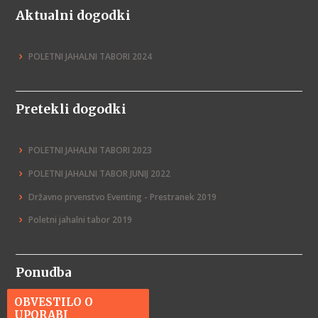
Aktualni dogodki
POLETNI JAHALNI TABORI 2024
Pretekli dogodki
POLETNI JAHALNI TABORI 2023
POLETNI JAHALNI TABOR JUNIJ 2022
Državno prvenstvo Eventing - Prestranek 2019
Poletni jahalni tabor 2019
Ponudba
OBVESTILO O
Jahanje
UPORABI