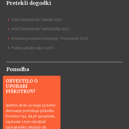
Pretekli dogodki
POLETNI JAHALNI TABORI 2023
POLETNI JAHALNI TABOR JUNIJ 2022
Državno prvenstvo Eventing - Prestranek 2019
Poletni jahalni tabor 2019
Ponudba
OBVESTILO O
Jahanje
UPORABI
PIŠKOTKOV!
Tečaji jahanja
Tabori in delavnice
Spletna stran za svoje pravilno
delovanje potrebuje piškotke.
Rojstni dnevi
Prosimo Vas, da jih sprejmete,
Vožnja s kočijo
saj boste s tem izboljšali
uporabniško izkušnjo ob
Darilni boni