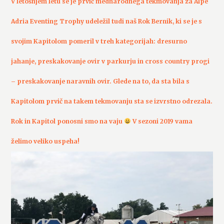
V letošnjem letu se je prvič mednarodnega tekmovanja za Alpe
Adria Eventing Trophy udeležil tudi naš Rok Bernik, ki se je s
svojim Kapitolom pomeril v treh kategorijah: dresurno
jahanje, preskakovanje ovir v parkurju in cross country progi
– preskakovanje naravnih ovir. Glede na to, da sta bila s
Kapitolom prvič na takem tekmovanju sta se izvrstno odrezala.
Rok in Kapitol ponosni smo na vaju
V sezoni 2019 vama
želimo veliko uspeha!