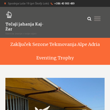
Spodnja Luša 19 (pri Škofji Loki)
+386 40 900 489
Tečaji jahanja Kaj-
Žar
Vzemite znanje v svoje vajeti
Zaključek Sezone Tekmovanja Alpe Adria
Eventing Trophy